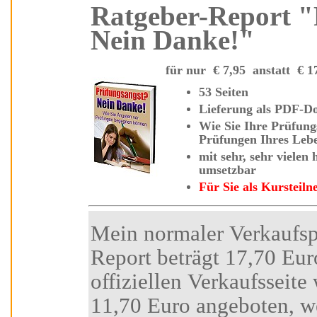
Ratgeber-Report "Prüfungsangst?
Nein Danke!"
für nur
€
7,95 anstatt
€
53 Seiten
Lieferung als
Wie Sie Ihr
e Prüfungsangst überwinden und
Prüfungen Ihres
mit sehr, sehr vielen hilfreichen Tipps und Strategien - sofort
umsetzbar
Für Sie als Kurste
Mein normaler Verkaufspreis für diesen Insider-
Report beträgt 17,70 Euro. Den Besuchern der
offiziellen Verkaufsseite wird ein Sonderp
11,70 Euro angeboten, wenn Sie