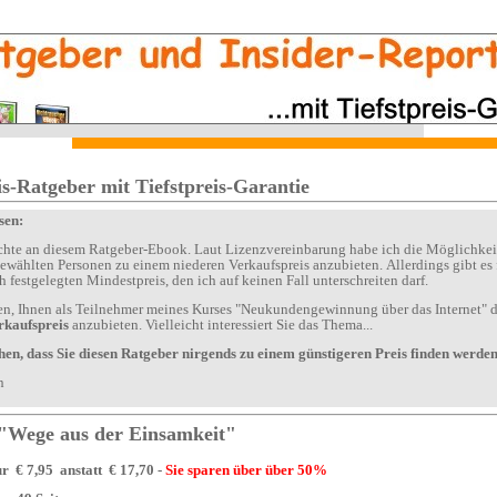
iterer Praxis-Ratgeber mit Tiefstpreis-Garantie
esen:
inem niederen Verkaufspreis anzubieten. Allerdings gibt es für diesen
Ratgeber einen vertraglich festgelegten Mindestpreis, den ich auf keinen Fall unterschreiten darf.
rkaufspreis
anzubieten. Vielleicht interessiert Sie das Thema...
Ich kann Ihnen versprechen, dass Sie diesen Ratgeber nirgends zu einem günstigeren Preis finden werd
din
Ratgeber-Report "Wege aus der Einsamkeit"
nur
€
7,95 anstatt
€
17,70 -
Sie sparen über über 50%