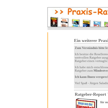
i
Ein we
Zum Verständnis bitte l
Ich besitze die Resellerrechte an diesem Ratgeber-Ebook. Laut Lizenzvereinbarung habe ich die Möglichkeit, diesen
wertvollen Ratgeber ausgewählten Personen zu e
Ich habe mich entschlossen, Ihnen als Teilnehmer meines Kurses "Neukundengewinnung über das Internet" diesen
Ratgeber zum
Mindestve
Viel Spaß - Jürgen Sala
für 