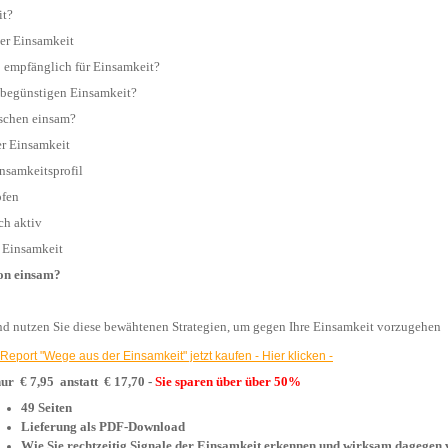
it?
n der Einsamkeit
 so empfänglich für Einsamkeit?
toren begünstigen Einsamkeit?
Menschen einsam?
der Einsamkeit
 Einsamkeitsprofil
ämpfen
dlich aktiv
gen Einsamkeit
 schon einsam?
Lesen Sie dieses eBook und nutzen Sie diese bewähtenen Strategien, um gegen Ihre Einsamkeit vorzugehen
Den Report "Wege aus der Einsamkeit" jetzt kaufen - Hier klicken -
 nur
€
7,95 anstatt
€
17,70 -
Sie sparen über über 50%
49 Seiten
Lieferung als PDF-Download
Wie Sie rechtzeitig Signale der Einsamkeit erkennen un