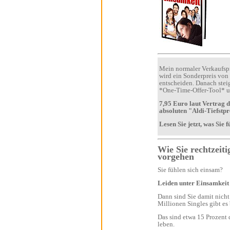
Mein normaler Verkaufspreis für diesen Insider-Report beträgt 17,70 Euro. Den Besuchern der offiziellen Verkaufsseite
wird ein Sonderpreis von 11,70 Euro angeboten, wenn Sie sich innerhalb von 30 Minuten für dieses Produkt
entscheiden. Danach steigt der Preis unwiderruflich auf 17,70 Euro. (Detaillierte Infos zu dieser Marketing-Methode
7,95 Euro laut Vertrag die absolute Untergrenze. Ihnen, als treuen Kursteilnehmer möchte ich diesen Report zum
absoluten "Aldi-Tiefstpr
Wie Sie rechtzeitig Signale der Einsamkeit erkennen und wirksam dagegen
vorgehen
Sie fühlen sich einsam?
Leiden unter Einsamkeit
Dann sind Sie damit nicht alleine! Millionen Menschen in Deutschland sind einsam und leiden darunter. Allein elf
Das sind etwa 15 Prozent der Bevölkerung. Nicht alle von ihnen sind zwar einsam, aber wollen zunächst einmal alleine
leben.