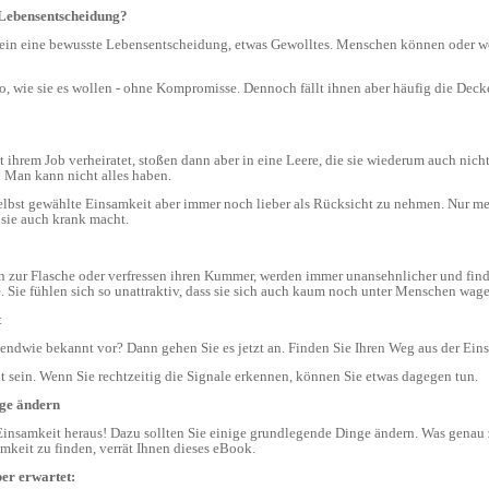
ewusste Lebensentscheidung?
Es ist wie so oft im Leben: Man kann nicht alles haben.
oft nicht, dass Einsamkeit sie auch krank macht.
auch kaum noch Kontakte. Sie fühlen sich so unattraktiv, dass sie sich auch kaum noch unter Me
t
Kommt Ihnen das alles irgendwie bekannt vor? Dann gehen Sie es jetzt an. Finden Sie Ihr
Einsamkeit, das muss nicht sein. Wenn Sie rechtzeitig die Signale erkennen, können Sie etwas dagegen tun.
Dinge ändern
aus der Einsamkeit zu finden, verrät Ihnen dieses eBook.
eber erwartet: