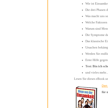
Wie ist Einsamke
Die drei Phase
Was macht uns
Welche Fak
Warum sind 
Die Symptome 
Das klassische
Ursachen bek
Werden Sie en
Erste Hilfe ge
Test: Bin ich
und vieles mehr...
für