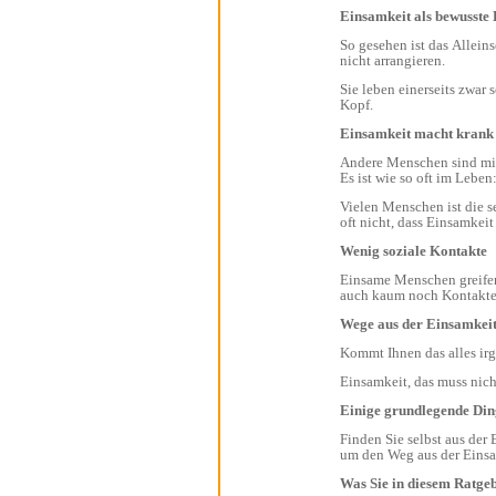
Einsamkeit als b
So gesehen ist das Alleinsein eine bewusste Lebensentscheidung, etwas Gewolltes. Menschen können oder wollen sich
nicht arrangieren.
Sie leben einerseits zwar so, wie sie es wollen - ohne Kompromisse. Dennoch fällt ihnen aber häufig die Decke auf den
Kopf.
Einsamkeit macht krank
Andere Menschen sind mit ihrem Job verheiratet, stoßen dann aber in eine Leere, die sie wiederum auch nicht wollten.
Vielen Menschen ist die selbst gewählte Einsamkeit aber immer noch lieber als Rücksicht zu nehmen. Nur merken Sie
Wenig soziale Kontakte
Einsame Menschen greifen zur Flasche oder verfressen ihren Kummer, werden immer unansehnlicher und finden dann
Wege aus der Einsamkei
Einige grundlegende 
Finden Sie selbst aus der Einsamkeit heraus! Dazu sollten Sie einige grundlegende Dinge ändern. Was genau zu tun ist,
um den Weg 
Was Sie in diesem Ratg