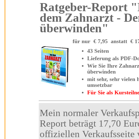
Ratgeber-Report "Keine Angst vor
dem Zahnarzt - De
überwinden"
für nur
€
7,95 anstatt
€
43 Seiten
Lieferung als
Wie Sie Ihre Zahnarztangst und Dentalphobie vollständig
überwinden
mit sehr, sehr vielen hilfreichen Tipps und Strategien - sofort
umsetzbar
Für Sie als Kurste
Mein normaler Verkaufspreis für diesen Insider-
Report beträgt 17,70 Euro. Den Besuchern der
offiziellen Verkaufsseite wird ein Sonderp