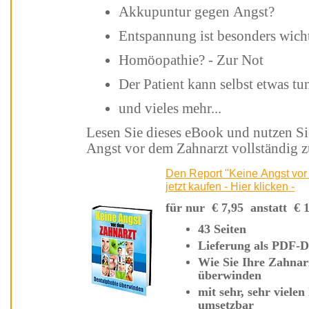
Akkupuntur gegen Angst?
Entspannung ist besonders wic
Homöopathie? - Zur Not
Der Patient kann selbst etwas tu
und vieles mehr...
Lesen Sie dieses eBook und nutzen Sie diese bewährten Strategien, um Ihre
Angs
Den Report "Keine Angst vor dem Zahnarzt - Dentalphobie überwinden"
jetzt kaufen - Hier klicken -
für nur
€
7,95 anstatt
€
43 Seiten
Lieferung a
Wie Sie Ihre Zahnarztangst und Dentalphobie vollständig
überwinden
mit sehr, sehr vielen hilfreichen Tipps und Strategien - sofort
umsetzbar