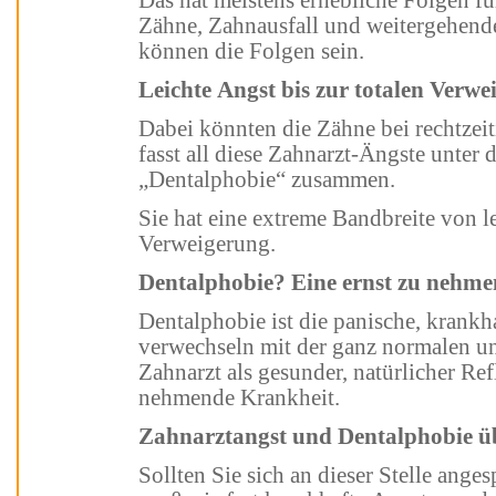
Das hat meistens erhebliche Folgen für die Gesundheit: Karies, faulende
Zähne, Zahnausfall und weitergehende gesundheitliche Beeinträchtigungen
können die Folgen sein.
Leichte Angst bis zur totalen Ver
Dabei könnten die Zähne bei rechtzeitiger Behandlung gerettet werden. Man
fasst all diese Zahnarzt-Ängste unter dem medizinischen Fachbegriff
„Dentalphobie“ zusammen.
Sie hat eine extreme Bandbreite von leichter Angst bis hin zur totalen
Verweigerung.
Dentalphobie? Eine ernst zu
Dentalphobie ist die panische, krankhafte Angst vor dem Zahnarzt (nicht zu
verwechseln mit der ganz normalen und 
Zahnarzt als gesunder, natürlicher Reflex), und 
nehmende Krankheit.
Zahnarztangst und Dentalpho
Sollten Sie sich an dieser Stelle angesprochen fühlen, weil auch Sie sehr