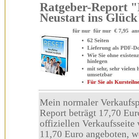
Ratgeber-Report "Reset - Beruflicher
Neustart ins Glück
für nur für nur
€
7,95
62 Seiten
Lieferung als
Wie Sie
ohne existenzielle Sorgen einen berufl
hinlegen
mit sehr, sehr vielen hilfreichen Tipps und Strategien - sofort
umsetzbar
Für Sie als Kurste
Mein normaler Verkaufspreis für diesen Insider-
Report beträgt 17,70 Euro. Den Besuchern der
offiziellen Verkaufsseite wird ein Sonderp
11,70 Euro angeboten, wenn Sie