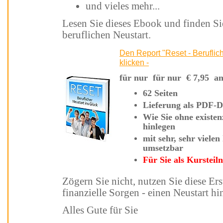
und vieles mehr...
Lesen Sie dieses Ebook und finden Sie Motivation und Anleitung für Ihren
beruflichen Neustart.
Den Report "Reset - Beruflicher Neustart ins Glück" jetzt kaufen - Hier
klicken -
für nur für nur
€
7,9
62 Seiten
Lieferung a
Wie Sie
ohne existenzielle Sorgen einen beru
hinlegen
mit sehr, sehr vielen hilfreichen Tipps und Strategien - sofort
umsetzbar
Für Sie als Kurst
Zögern Sie nicht,
nutzen Sie diese Erste-Hilfe-Informationen um - ohne
finanzielle Sorgen - einen Neu
Alles Gute für Sie