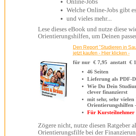
Online-Jobs
und vieles mehr...
Lese dieses eBook und nutze diese wichtigen Denkanstöße und wertvollen
Orientierungshilfen, um Deinen passe
Den Report "Studieren in Saus und Braus - Studium clever finanzieren"
jetzt kaufen - Hier klicken -
für nur
€
7,95 anstatt
€
46 Seiten
Lieferung a
Wie Du Dein Studium mit einen passenden Studenten-Job
clever finanzierst
mit sehr, sehr vielen hilfreichen Tipps und
Für Kursteilnehmer 
Zögere nicht, nutze diesen Ratgeber als verlässlichen Impulsgeber und
Orientierungsfilfe bei der Finanzieru