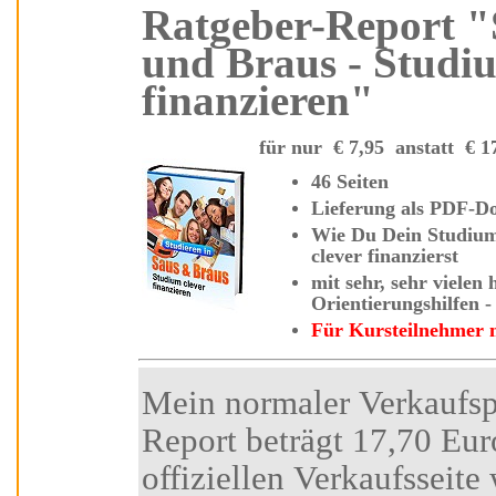
Ratgeber-Report "Studieren in Saus
und Braus - Studiu
finanzieren"
für nur
€
7,95 anstatt
€
46 Seiten
Lieferung als
Wie Du Dein Studium mit einen passenden Studenten-Job
clever finanzierst
mit sehr, sehr vielen hilfreichen Tipps und
Für Kursteilnehmer
Mein normaler Verkaufspreis für diesen Insider-
Report beträgt 17,70 Euro. Den Besuchern der
offiziellen Verkaufsseite wird ein Sonderp