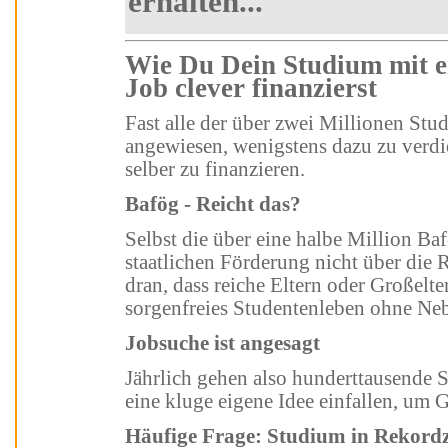
erhalten...
Wie Du Dein Studium mit einem passenden Studenten-
Job clever finanzierst
Fast alle der über zwei Millionen Studenten in Deutschland sind darauf
angewiesen, wenigstens dazu zu verdienen 
selber zu finanzieren.
Bafög - Reicht das?
Selbst die über eine halbe Million Bafög-Empfänger kommen mit der
staatlichen Förderung nicht über die Runden. Nur die Wenigsten sind so gut
dran, dass reiche Eltern oder Großeltern ihnen genug zustecken, um ein
sorgenfreies Studentenleben ohne Ne
Jobsuche ist angesagt
Jährlich gehen also hunderttausende Studenten auf Jobsuche oder lassen sich
eine kluge eigene Idee einfallen, u
Häufige Frage: Studium in Rek