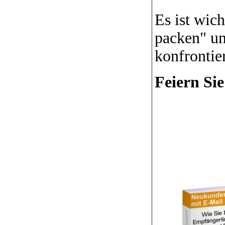
Es ist wic
packen" un
konfrontie
Feiern Si