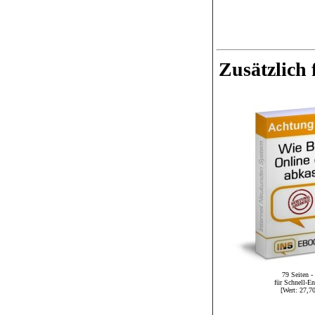
Zusätzlich 
79 Seiten - 
für Schnell-En
[Wert:
2
7,70