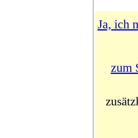
Ja, ich
zum S
zusätz