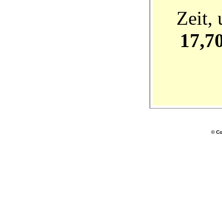
Zeit,
17,7
© Co