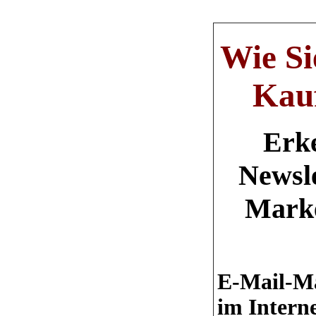
Wie Si
Kauf
Erke
Newsle
Marke
E-Mail-Ma
im Intern