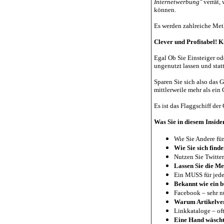
Internetwerbung"
verrät, 
können.
Es werden zahlreiche Meth
Clever und Profitabel! 
Egal Ob Sie Einsteiger od
ungenutzt lassen und stat
Sparen Sie sich also das 
mittlerweile mehr als ein
Es ist das Flaggschiff der
Was Sie in diesem Inside
Wie Sie Andere fü
Wie Sie sich find
Nutzen Sie Twitte
Lassen Sie die M
Ein MUSS für jed
Bekannt wie ein 
Facebook – sehr n
Warum Artikelver
Linkkataloge – oft
Eine Hand wäscht