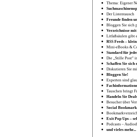
Thema: Eigener Ne
Suchmaschinenopt
Der Listentausch
Freunde finden u
Bloggen Sie sich 
Verzeichnisse mit
Litfaßsäulen gibt 
RSS Feeds – klein
Mini-eBooks & C
Standard für jede
Die „Stille Post“ i
Schaffen Sie sich
Diskutieren Sie mi
Bloggen Sie!
Experten sind gla
Fachinformatione
Tauschen bringt F
Handeln Sie Deal
Besucher über Ver
Social Bookmark
Bookmarkverzeich
Exit Pop Ups – se
Podcasts – Audioda
und vieles mehr...