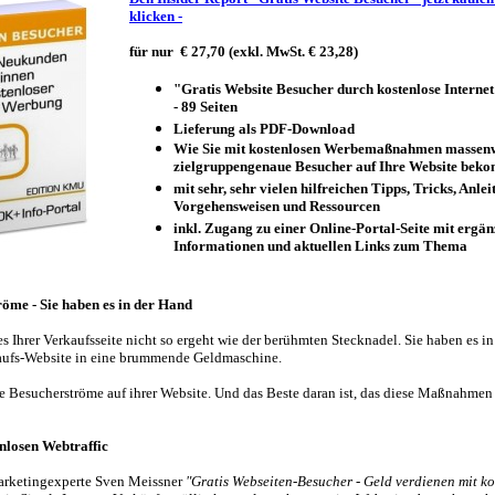
klicken -
für nur
€
27,70 (exkl. MwSt.
€ 23,28)
"Gratis Website Besucher durch kostenlose Intern
- 89 Seiten
Lieferung als PDF-Download
Wie Sie mit kostenlosen Werbemaßnahmen massen
zielgruppengenaue Besucher auf Ihre Website be
mit sehr, sehr vielen hilfreichen Tipps, Tricks, Anle
Vorgehensweisen und Ressourcen
inkl. Zugang zu einer Online-Portal-Seite mit erg
ä
n
Informationen und aktuellen Links zum Thema
öme - Sie haben es in der Hand
es Ihrer Verkaufsseite nicht so ergeht wie der berühmten Stecknadel. Sie haben es i
kaufs-Website in eine brummende Geldmaschine.
e Besucherströme auf ihrer Website. Und das Beste daran ist, das diese Maßnahmen
enlosen Webtraffic
rketingexperte Sven Meissner
"Gratis Webseiten-Besucher - Geld verdienen mit ko