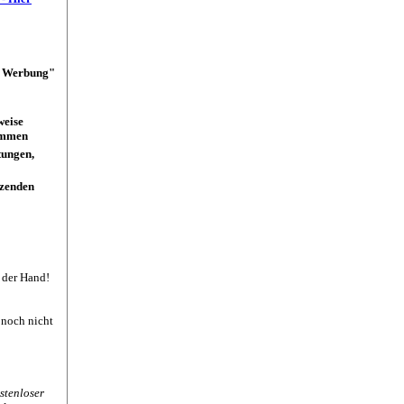
et Werbung"
weise
kommen
itungen,
zenden
n der Hand!
 noch nicht
stenloser