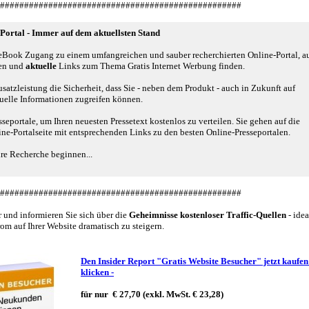
###########################################
#######
Portal - Immer auf dem aktuellsten Stand
 eBook Zugang zu einem umfangreichen und sauber recherchierten Online-Portal, a
nen und
aktuelle
Links zum Thema Gratis Internet Werbung finden.
satzleistung die Sicherheit, dass Sie - neben dem Produkt - auch in Zukunft auf
tuelle Informationen zugreifen k
ö
nnen.
seportale, um Ihren neuesten Pressetext kostenlos zu verteilen. Sie gehen auf die
ne-Portalseite mit entsprechenden Links zu den besten Online-Presseportalen.
re Recherche beginnen...
##################################################
 und informieren Sie sich über die
Geheimnisse kostenloser Traffic-Quellen
- idea
rom auf Ihrer Website dramatisch zu steigern.
Den Insider Report "Gratis Website Besucher" jetzt kaufen
klicken -
für nur
€
27,70
(exkl. MwSt.
€ 23,28)