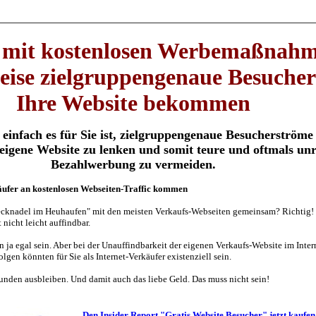
e mit kostenlosen Werbemaßnah
ise zielgruppengenaue Besucher
Ihre Website bekommen
 einfach es für Sie ist, zielgruppengenaue Besucherström
e eigene Website zu lenken und
somit teure und oftmals un
Bezahlwerbung zu vermeiden.
käufer an kostenlosen Webseiten-Traffic kommen
ecknadel im Heuhaufen" mit den meisten Verkaufs-Webseiten gemeinsam? Richtig!
 nicht leicht auffindbar.
 ja egal sein. Aber bei der Unauffindbarkeit der eigenen Verkaufs-Website im Intern
lgen könnten für Sie als Internet-Verkäufer existenziell sein.
unden ausbleiben. Und damit auch das liebe Geld. Das muss nicht sein!
Den Insider Report "Gratis Website Besucher" jetzt kaufen