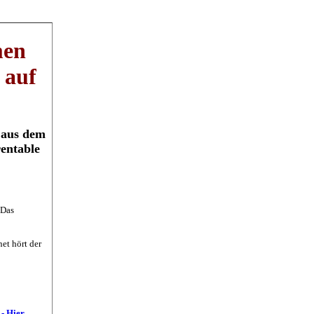
men
 auf
e aus dem
rentable
 Das
et hört der
 - Hier