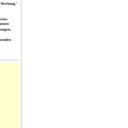
et Werbung"
weise
kommen
itungen,
zenden