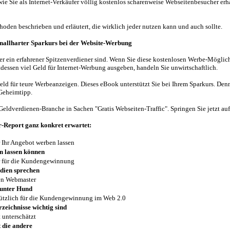
wie Sie als Internet-Verkäufer völlig kostenlos scharenweise Webseitenbesucher erh
oden beschrieben und erläutert, die wirklich jeder nutzen kann und auch sollte.
Knallharter Sparkurs bei der Website-Werbung
er ein erfahrener Spitzenverdiener sind. Wenn Sie diese kostenlosen Werbe-Möglic
tdessen viel Geld für Internet-Werbung ausgeben, handeln Sie unwirtschaftlich.
Geld für teure Werbeanzeigen. Dieses eBook unterstützt Sie bei Ihrem Sparkurs. Denn
 Geheimtipp.
 Geldverdienen-Branche in Sachen "Gratis Webseiten-Traffic". Springen Sie jetzt auf
r-Report ganz konkret erwartet:
r Ihr Angebot werben lassen
en lassen können
r für die Kundengewinnung
edien sprechen
en Webmaster
bunter Hund
ützlich für die Kundengewinnung im Web 2.0
zeichnisse wichtig sind
 unterschätzt
 die andere