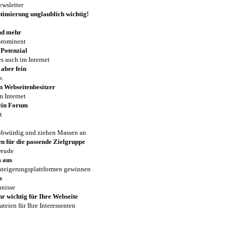
wsletter
imierung unglaublich wichtig!
nd mehr
prominent
 Potenzial
es auch im Internet
 aber fein
o.
n Webseitenbesitzer
m Internet
 ein Forum
t
ubwürdig und ziehen Massen an
n für die passende Zielgruppe
reude
s aus
steigerungsplattformen gewinnen
s
nisse
hr wichtig für Ihre Webseite
teien für Ihre Interessenten