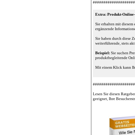
####################
Extra: Produkt-Online-
Sie erhalten mit diesem
erg
ä
nzende Informatio
Sie haben durch diese Zu
weiterf
ü
hrende, stets ak
Beispiel:
Sie suchen Pres
produktbegleitende Onli
Mit einem Klick kann Ih
####################
Lesen Sie diesen Ratgeber
geeignet, Ihre Besucherst