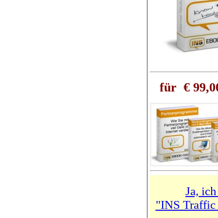
für € 99,0
Ja, ic
"INS Traffic