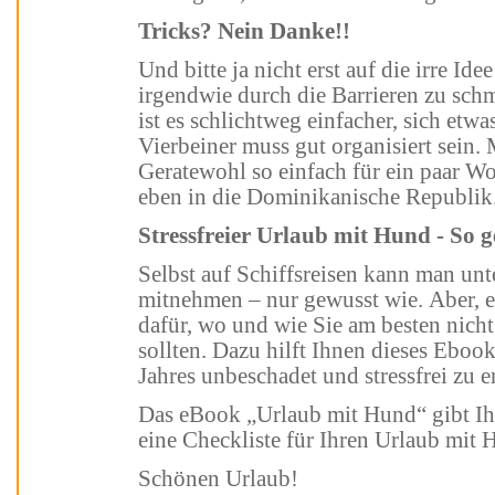
Tricks? Nein Danke!!
Und bitte ja nicht erst auf die irre Idee kommen, den kleinen Schoßhund
irgendwie durch die Barrieren zu schmuggeln
ist es schlichtweg einfacher, sich etwas Zeit zu nehmen. Die
Vierbeiner muss gut organisiert sein. Man fährt ja auch nicht aufs
Geratewohl so einfach für ein paar Wochen an die Riviera oder fliegt mal
eben in die Dominikanische Republi
Stressfreier Urlaub mit Hund - So
Selbst auf Schiffsreisen kann man unter Einschränkungen Hunde
mitnehmen – nur gewusst wie. Aber, es gibt natürlich auch Empfehlungen
dafür, wo und wie Sie am besten nicht mi
sollten. Dazu hilft Ihnen dieses Ebook, um 
Jahres unbeschadet und stressfrei zu e
Das eBook „Urlaub mit Hund“ gibt Ihnen zahlreiche, nützliche Tipps und
eine Checkliste für Ihren Urlaub mit
Schönen Urlaub!