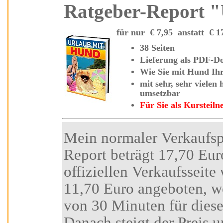
für nur
€
7,95 anstatt
€
38 Seiten
Lieferung als
Wie Sie
mit Hund Ihr
mit sehr, sehr vielen hilfreichen Tipps und Strategien - sofort
umsetzbar
Für Sie als Kurste
Mein normaler Verkaufspreis für diesen Insider-
Report beträgt 17,70 Euro. Den Besuchern der
offiziellen Verkaufsseite wird ein Sonderp
11,70 Euro angeboten, wenn Sie
von 30 Minuten für diese
Danach steigt der Preis unwi