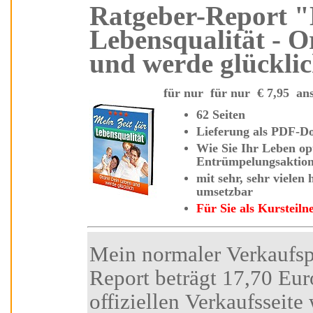
Ratgeber-Report "Mehr Zeit für
Lebensqualität - 
und werde glück
für nur für nur
€
7,95
62 Seiten
Lieferung als
Wie Sie
Ihr Leben optimieren mit Ihr
Entrümpelungsaktio
mit sehr, sehr vielen hilfreichen Tipps und Strategien - sofort
umsetzbar
Für Sie als Kurste
Mein normaler Verkaufspreis für diesen Insider-
Report beträgt 17,70 Euro. Den Besuchern der
offiziellen Verkaufsseite wird ein Sonderp