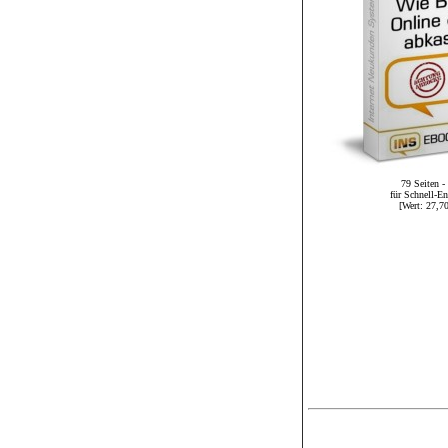
79 Seiten - 
für Schnell-En
[Wert:
2
7,70