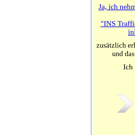
Ja, ich neh
"INS Traff
in
zusätzlich e
und da
Ich